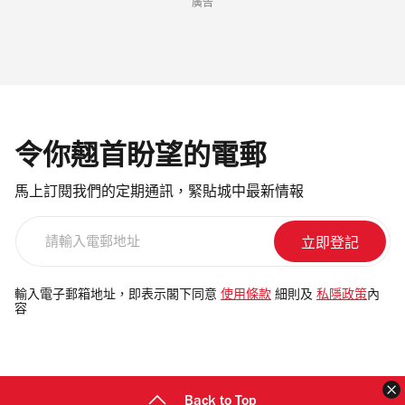
廣告
令你翹首盼望的電郵
馬上訂閱我們的定期通訊，緊貼城中最新情報
請
輸
入
電
輸入電子郵箱地址，即表示閣下同意
使用條款
細則及
私隱政策
內
容
郵
地
址
Back to Top