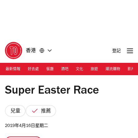
前
前
往
往
內
頁
容
尾
香港
登記
最新情報
好去處
餐廳
酒吧
文化
旅遊
潮流購物
影片
Pit.T
Super Easter Race
兒童
推薦
2019年4月16日星期二