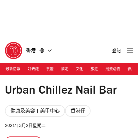
前
前
往
往
內
頁
容
尾
香港
登記
最新情報
好去處
餐廳
酒吧
文化
旅遊
潮流購物
影片
Photograph: Courtesy Urban Chillez Nail Bar
Urban Chillez Nail Bar
健康及美容 | 美甲中心
香港仔
2021年3月2日星期二