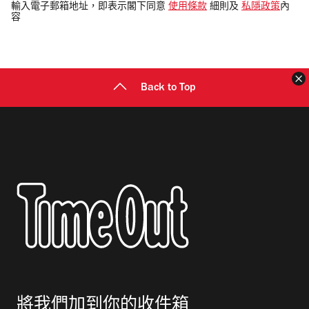
電
輸入電子郵箱地址，即表示閣下同意
使用條款
細則及
私隱政策
內
容
郵
地
址
Back to Top
將我們加到你的收件箱