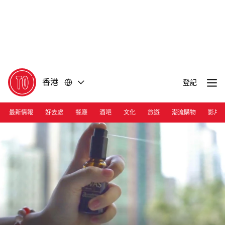
前
前
往
往
內
頁
容
尾
香港
登記
最新情報
好去處
餐廳
酒吧
文化
旅遊
潮流購物
影片