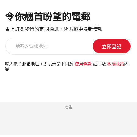
令你翹首盼望的電郵
馬上訂閱我們的定期通訊，緊貼城中最新情報
請
輸
入
電
輸入電子郵箱地址，即表示閣下同意
使用條款
細則及
私隱政策
內
容
郵
地
址
廣告