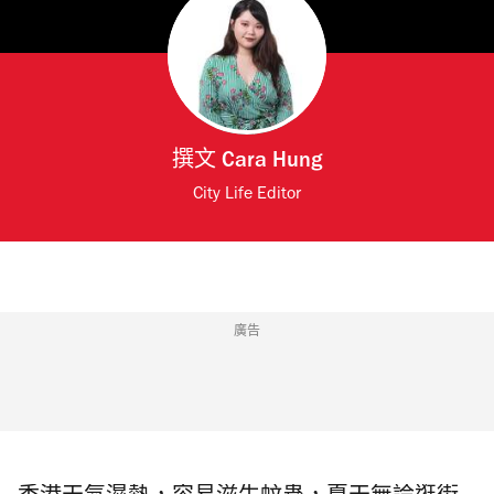
撰文
Cara Hung
City Life Editor
廣告