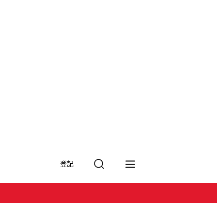
搜
登記
尋