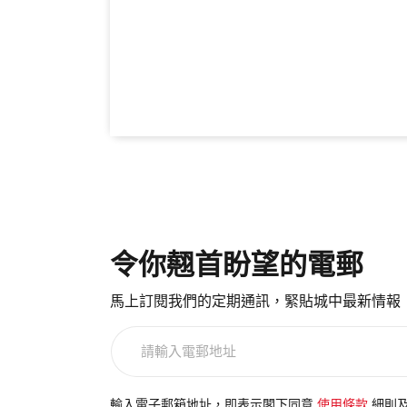
令你翹首盼望的電郵
馬上訂閱我們的定期通訊，緊貼城中最新情報
請
輸
入
電