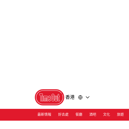
前
前
往
往
內
頁
容
尾
香港
最新情報
好去處
餐廳
酒吧
文化
旅遊