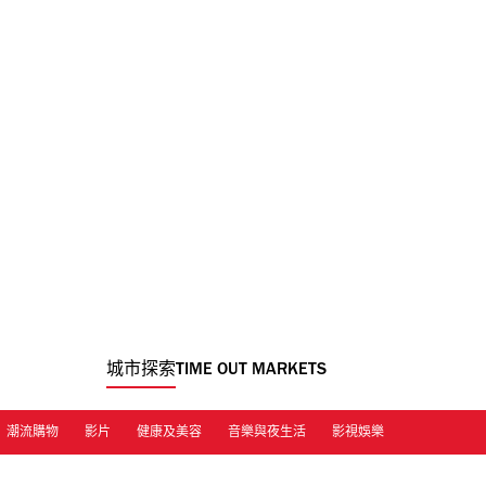
城市探索
TIME OUT MARKETS
潮流購物
影片
健康及美容
音樂與夜生活
影視娛樂