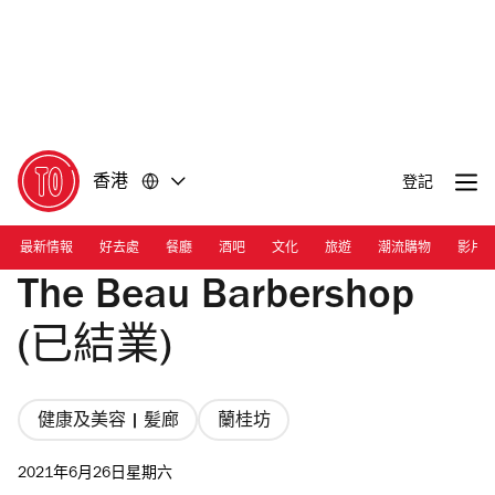
前
前
往
往
內
頁
容
尾
香港
登記
最新情報
好去處
餐廳
酒吧
文化
旅遊
潮流購物
影片
The Beau Barbershop
(已結業)
健康及美容 | 髪廊
蘭桂坊
2021年6月26日星期六