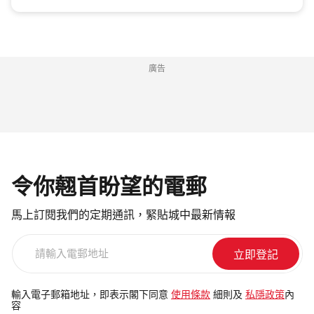
廣告
令你翹首盼望的電郵
馬上訂閱我們的定期通訊，緊貼城中最新情報
請
輸
入
電
輸入電子郵箱地址，即表示閣下同意
使用條款
細則及
私隱政策
內
容
郵