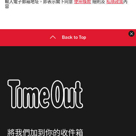
電
輸入電子郵箱地址，即表示閣下同意
使用條款
細則及
私隱政策
內
容
郵
地
址
Back to Top
將我們加到你的收件箱