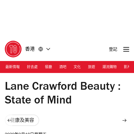
前
前
往
往
內
頁
容
尾
香港
登記
最新情報
好去處
餐廳
酒吧
文化
旅遊
潮流購物
影片
Photograph: Courtesy Lane Crawford
Lane Crawford Beauty :
State of Mind
健康及美容