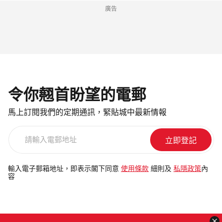
廣告
令你翹首盼望的電郵
馬上訂閱我們的定期通訊，緊貼城中最新情報
請
輸
入
電
輸入電子郵箱地址，即表示閣下同意
使用條款
細則及
私隱政策
內
容
郵
地
址