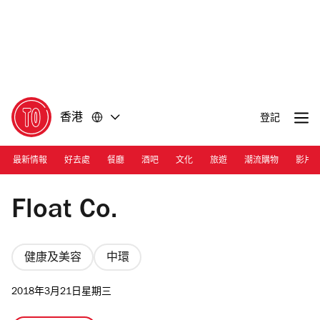
前
前
往
往
內
頁
容
尾
香港
登記
最新情報
好去處
餐廳
酒吧
文化
旅遊
潮流購物
影片
Photograph: Courtesy Float Co Hong Kong
Float Co.
健康及美容
中環
2018年3月21日星期三