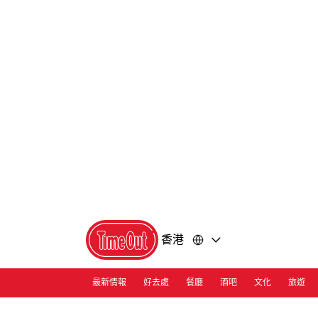
前
前
往
往
內
頁
容
尾
香港
最新情報
好去處
餐廳
酒吧
文化
旅遊