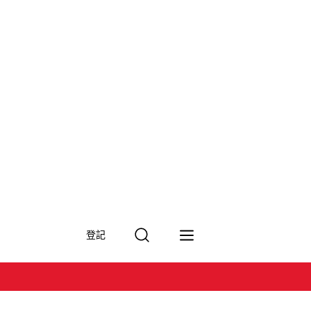
搜
登記
尋