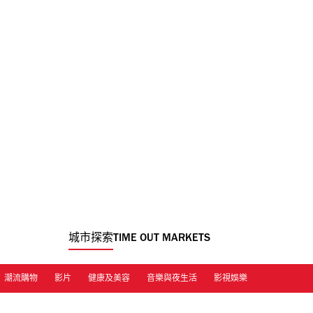
城市探索
TIME OUT MARKETS
潮流購物
影片
健康及美容
音樂與夜生活
影視娛樂