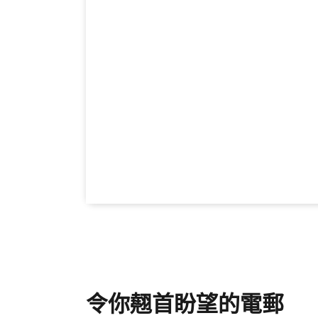
令你翹首盼望的電郵