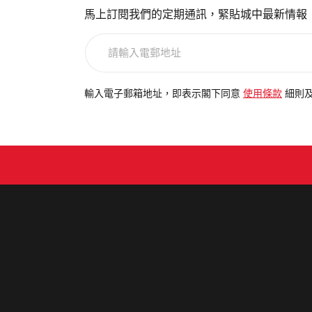
馬上訂閱我們的定期通訊，緊貼城中最新情報
請
輸
入
電
輸入電子郵箱地址，即表示閣下同意
使用條款
細則
郵
地
址