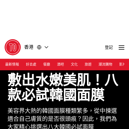
前
前
往
往
內
頁
容
尾
香港
登記
最新情報
好去處
餐廳
酒吧
文化
旅遊
潮流購物
影片
敷出水嫩美肌！八
款必試韓國面膜
美容界大熱的韓國面膜種類繁多，從中揀選
適合自己膚質的是否很頭痕？因此，我們為
大家精心挑選出八大韓國必試面膜