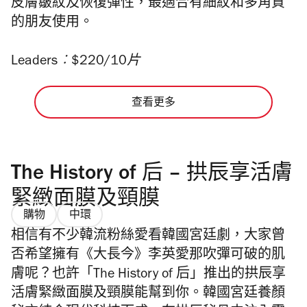
皮膚皺紋及恢復彈性，最適合有細紋和多角質
的朋友使用。
Leaders︰$220/10片
查看更多
The History of 后 – 拱辰享活膚
緊緻面膜及頸膜
購物
中環
相信有不少韓流粉絲愛看韓國宮廷劇，大家曾
否希望擁有
《
大長今
》
李英愛那吹彈可破的肌
膚呢？也許
「
The History of 后
」
推出的拱辰享
活膚緊緻面膜及頸膜能幫到你。韓國宮廷養顏