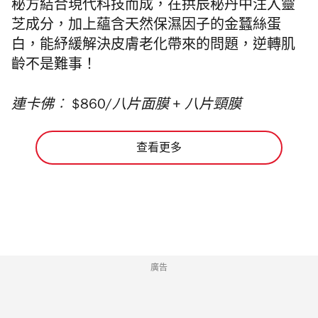
秘方結合現代科技而成，在拱辰秘丹中注入靈
芝成分，加上蘊含天然保濕因子的金蠶絲蛋
白，能紓緩解決皮膚老化帶來的問題，逆轉肌
齡不是難事！
連卡佛︰ $860/八片面膜 + 八片頸膜
查看更多
廣告