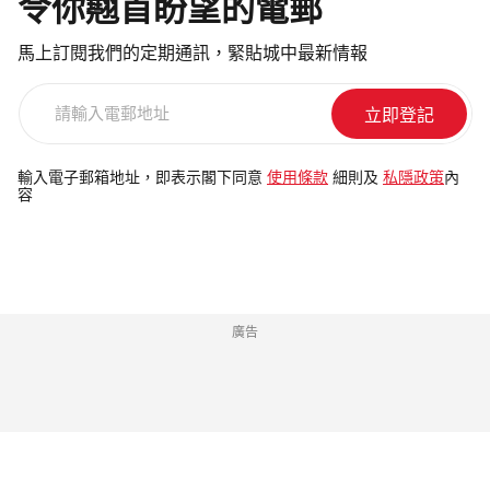
令你翹首盼望的電郵
馬上訂閱我們的定期通訊，緊貼城中最新情報
請
輸
入
電
輸入電子郵箱地址，即表示閣下同意
使用條款
細則及
私隱政策
內
容
郵
地
址
廣告