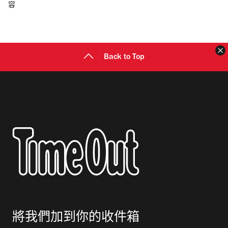
容
郵
地
址
Back to Top
將我們加到你的收件箱