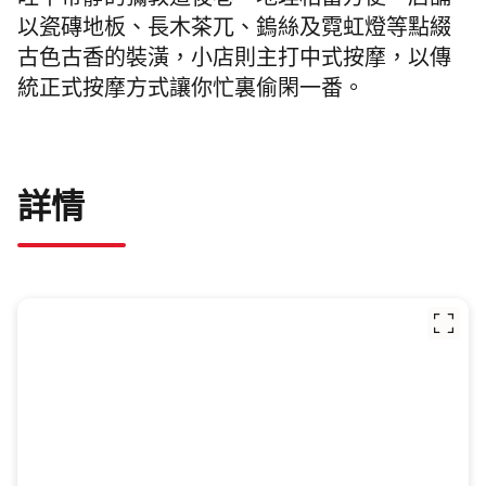
旺中帶靜的彌敦道後巷，地理相當方便。店舖
以瓷磚地板、長木茶兀、鎢絲及霓虹燈等點綴
古色古香的裝潢，小店則主打中式按摩，以傳
統正式按摩方式讓你忙裏偷閑一番。
詳情