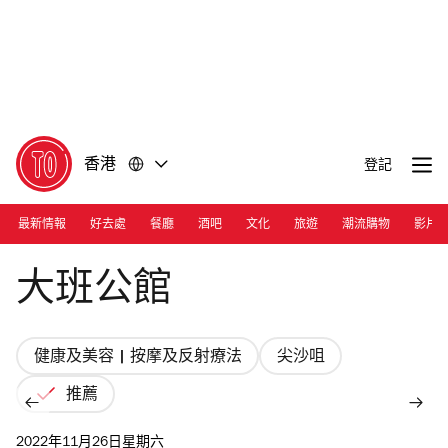
前
前
往
往
內
頁
容
尾
香港
登記
最新情報
好去處
餐廳
酒吧
文化
旅遊
潮流購物
影片
Photograph: taipanreflexologyparlour.com
大班公館
健康及美容 | 按摩及反射療法
尖沙咀
推薦
2022年11月26日星期六