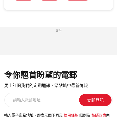
廣告
令你翹首盼望的電郵
馬上訂閱我們的定期通訊，緊貼城中最新情報
請
輸
入
電
輸入電子郵箱地址，即表示閣下同意
使用條款
細則及
私隱政策
內