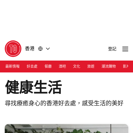
前
前
往
往
內
頁
容
尾
香港
登記
最新情報
好去處
餐廳
酒吧
文化
旅遊
潮流購物
影片
健康生活
尋找療癒身心的香港好去處，感受生活的美好