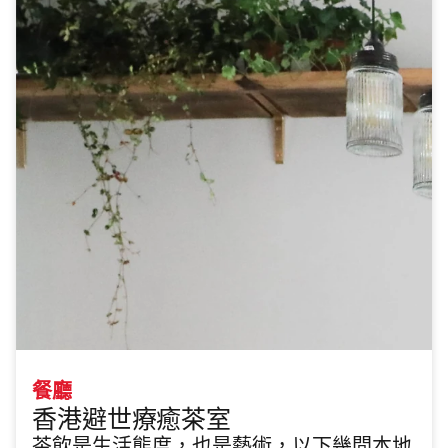
餐廳
香港避世療癒茶室