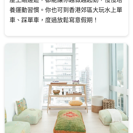
崖上綑邊遊，都能讓你越做越起勁，慢慢培
養運動習慣。你也可到香港郊區大玩水上單
車、踩單車，度過放鬆寫意假期！