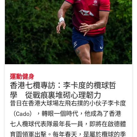
運動健身
香港七欖專訪：李卡度的欖球哲
學 從戰痕裏堆砌心理韌力
昔日在香港大球場左飛右撲的小伙子李卡度
（Cado），轉眼一個時代，他成為了香港
七人欖球代表隊最年長一員，即將在啟德體
育園領軍出擊。每年春天，是屬於欖球的季