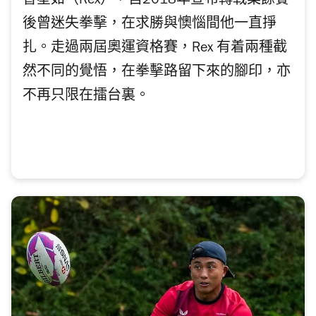
曹星如（Rex），自2018年宣布轉戰業餘賽
後曾迷失拳擊，在求勝與懊惱間他一直掙
扎。走過兩屆奧運資格賽，Rex 有着兩種截
然不同的覺悟，在拳擊路留下來的腳印，亦
不再只限在擂台裏。