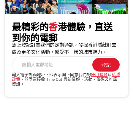
最精彩的
香
港體驗，直送
到你的電郵
馬上登記訂閱我們的定期通訊，發掘香港隱藏好去
處及更多文化活動，感受不一樣的城市魅力。
請
輸
入
輸入電子郵箱地址，即表示閣下同意我們的
使用條款
及
私隱
政策
，並同意接收 Time Out 最新情報、活動、優惠及推廣
電
資訊。
郵
地
址