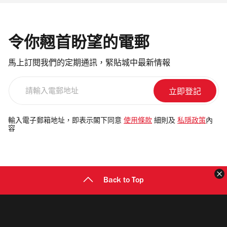
令你翹首盼望的電郵
馬上訂閱我們的定期通訊，緊貼城中最新情報
請
輸
入
電
輸入電子郵箱地址，即表示閣下同意
使用條款
細則及
私隱政策
內
容
郵
地
址
Back to Top