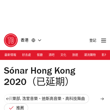
前
前
往
往
內
頁
容
尾
香港
登記
最新情報
好去處
餐廳
酒吧
文化
旅遊
潮流購物
影片
Sónar Hong Kong
Sónar Hong Kong
2020（已延期）
俱樂部, 浩室音樂、迪斯高音樂、高科技舞曲
推薦