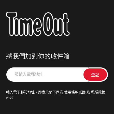
將我們加到你的收件箱
請
輸
入
電
輸入電子郵箱地址，即表示閣下同意
使用條款
細則及
私隱政策
郵
內容
地
址