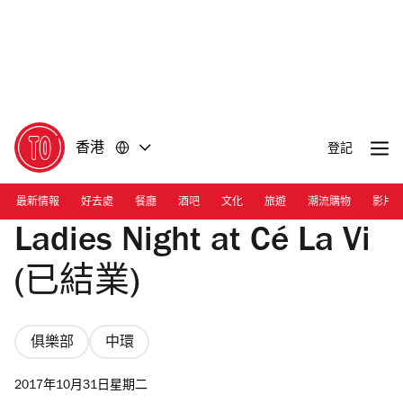
前
前
往
往
內
頁
容
尾
香港
登記
最新情報
好去處
餐廳
酒吧
文化
旅遊
潮流購物
影片
Ladies Night at Cé La Vi
(已結業)
俱樂部
中環
2017年10月31日星期二