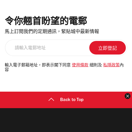
令你翹首盼望的電郵
馬上訂閱我們的定期通訊，緊貼城中最新情報
請
輸
入
電
輸入電子郵箱地址，即表示閣下同意
使用條款
細則及
私隱政策
內
容
郵
地
址
Back to Top