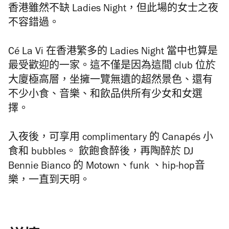
香港雖然不缺
Ladies Night
，但此場的女士之夜
不容錯過。
Cé La Vi 在香港繁多的
Ladies Night
當中也算是
最受歡迎的一家。這不僅是因為這間
club
位於
大廈極高層，坐擁一覽無遺的超然景色、還有
不少小食、音樂、和飲品供所有少女和女選
擇。
入夜後，可享用
complimentary
的
Canapés
小
食和
bubbles
。 飲飽食醉後，再陶醉於
DJ
Bennie Bianco
的
Motown
、
funk
、
hip-hop
音
樂，一直到天明。