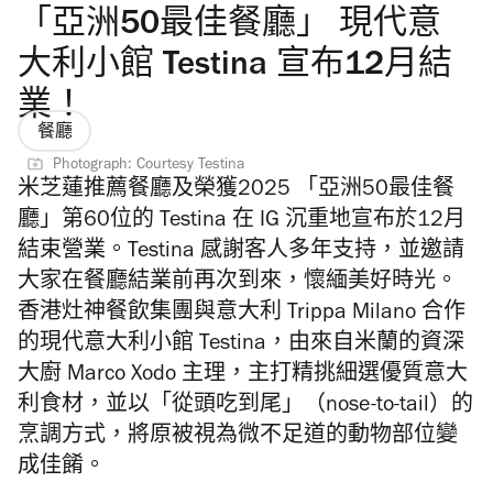
「亞洲50最佳餐廳」 現代意
大利小館 Testina 宣布12月結
業！
餐廳
Photograph: Courtesy Testina
米芝蓮推薦餐廳及榮獲2025 「亞洲50最佳餐
廳」第60位的
Testina 在 IG 沉重地宣布於12月
結束營業。
Testina
感謝客人多年支持，並邀請
大家在餐廳結業前再次到來，懷緬美好時光。
香港灶神餐飲集團與意大利 Trippa Milano 合作
的現代意大利小館 Testina，
由來自米蘭的資深
大廚 Marco Xodo 主理，
主打
精挑細選優質意大
利食材，
並以「
從頭吃到尾」（nose-to-tail）的
烹調方式，
將原被視為微不足道的動物部位變
成佳餚。