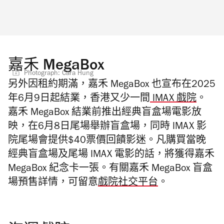
嘉禾 MegaBox
Photograph: Cara Hung
另外
因租約期滿，嘉禾 MegaBox 也宣布在2025
年6月9日起結業，香港又少一間
IMAX 戲院
。
嘉禾 MegaBox
結業前推出
經典盲盒場電影放
映，
在6月8日尾場舉辦盲盒場，同時 IMAX 影
院尾場會提供$40票價回饋影迷
。
凡購買當晚
經典盲盒場及尾場 IMAX 電影的話，將獲得嘉禾
MegaBox 紀念卡一張。有關
嘉禾 MegaBox
盲盒
場預售詳情，可留意
戲院社交平台
。