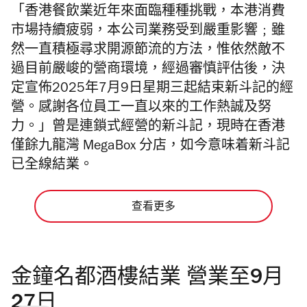
「香港餐飲業近年來面臨種種挑戰，本港消費
市場持續疲弱，本公司業務受到嚴重影響﹔雖
然一直積極尋求開源節流的方法，惟依然敵不
過目前嚴峻的營商環境，經過審慎評估後，決
定宣佈2025年7月9日星期三起結束新斗記的經
營。感謝各位員工一直以來的工作熱誠及努
力。」曾是連鎖式經營的新斗記，現時在香港
僅餘九龍灣 MegaBox 分店，如今意味着新斗記
已全線結業。
查看更多
金鐘名都酒樓結業 營業至9月
27日