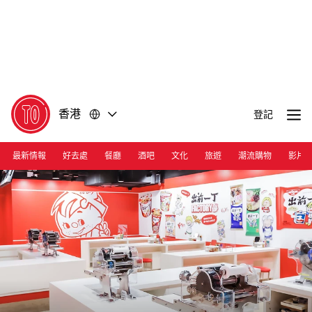
前
前
往
往
內
頁
容
尾
香港
登記
最新情報
好去處
餐廳
酒吧
文化
旅遊
潮流購物
影片