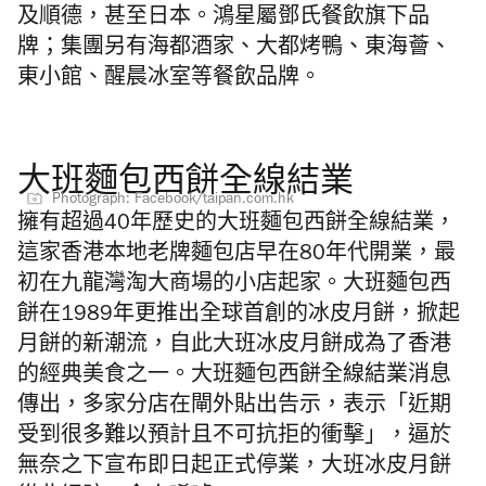
及順德，甚至日本。鴻星屬鄧氏餐飲旗下品
牌；集團另有海都酒家、大都烤鴨、東海薈、
東小館、醒晨冰室等餐飲品牌。
大班麵包西餅全線結業
Photograph: Facebook/taipan.com.hk
擁有超過40年歷史的大班麵包西餅全線結業，
這家香港本地老牌麵包店早在80年代開業，最
初在九龍灣淘大商場的小店起家。大班麵包西
餅在1989年更推出全球首創的冰皮月餅，掀起
月餅的新潮流，自此大班冰皮月餅成為了香港
的經典美食之一。大班麵包西餅全線結業消息
傳出，多家分店在閘外貼出告示，表示「近期
受到很多難以預計且不可抗拒的衝擊」，逼於
無奈之下宣布即日起正式停業，大班冰皮月餅