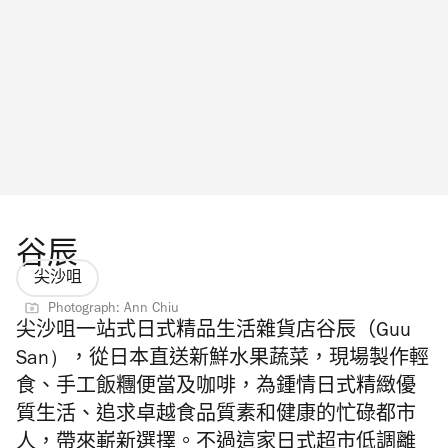
谷辰
尖沙咀
Photograph: Ann Chiu
尖沙咀一站式日式精品生活雜貨店
谷
辰（
Guu
San）
，
從日本直送新鮮水果蔬菜，現場製作輕
食、
手工
飯糰便當
及咖啡
，
為鍾情日式精緻優
質生活、
追求卓越食品質素和健康的忙碌都市
人，帶來嶄新選擇。不過這家日式超市低調離