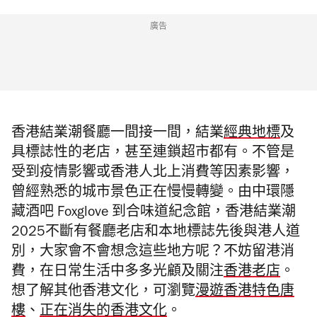
廣告
香港結業潮餐廳一間接一間，結業
經典地標
及
具標誌性的老店，甚至連鎖超市都有。不管是
受到疫情影響或
香港人北上消費等因素影響
，
曾經熟悉的城市景色正在慢慢轉變
。由中環隱
藏酒吧 Foxglove 到合味道紀念館，
香港結業潮
2025不斷有餐廳老店和本地
標誌先後與港人道
別，大家會不會想念這些地方呢？
不妨留港消
費，在日常生活中多多光顧及關注
香港老店
。
想了解其他香港文化，可瀏覽
漫遊香港特色唐
樓
、
正在消失的香港文化
。