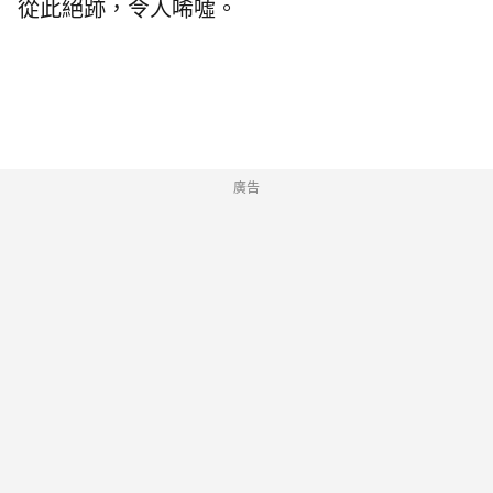
從此絕跡，令人唏噓。
廣告